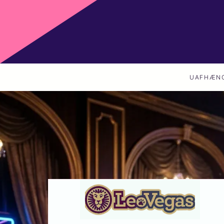
UAFHÆNGI