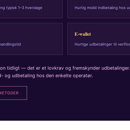
ling typisk 1–3 hverdage
Hurtig mobil indbetaling hos u
E-wallet
andlingstid
Hurtige udbetalinger til verifi
ion tidligt — det er et lovkrav og fremskynder udbetalinger
 og udbetaling hos den enkelte operatør.
METODER