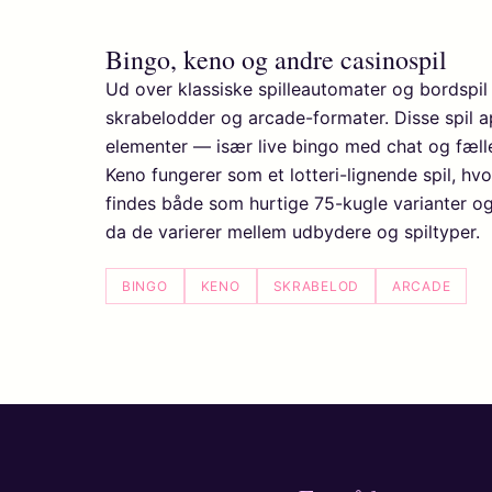
Bingo, keno og andre casinospil
Ud over klassiske spilleautomater og bordspil
skrabelodder og arcade-formater. Disse spil app
elementer — især live bingo med chat og fæll
Keno fungerer som et lotteri-lignende spil, h
findes både som hurtige 75-kugle varianter og 
da de varierer mellem udbydere og spiltyper.
BINGO
KENO
SKRABELOD
ARCADE