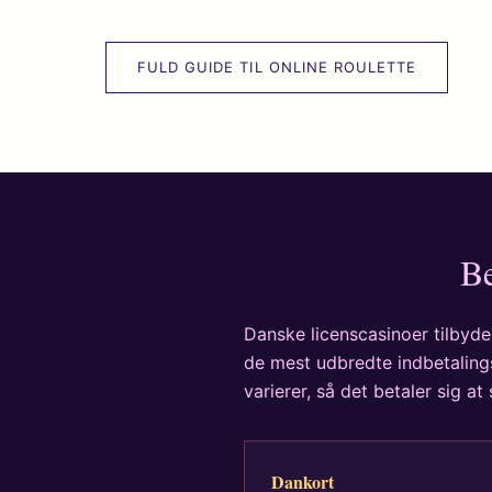
FULD GUIDE TIL ONLINE ROULETTE
Be
Danske licenscasinoer tilbyde
de mest udbredte indbetaling
varierer, så det betaler sig a
Dankort