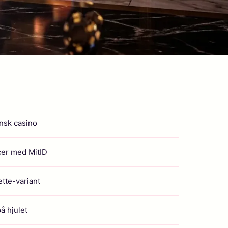
ansk casino
cer med MitID
tte-variant
å hjulet