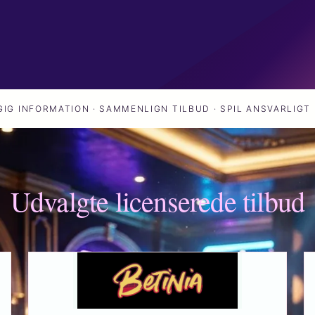
G INFORMATION · SAMMENLIGN TILBUD · SPIL ANSVARLIGT 
Udvalgte licenserede tilbud