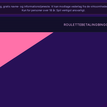
g, gratis navne- og informationstjeneste. Vi kan modtage vederlag fra de virksomheder
Kun for personer over 18 år. Spil venligst ansvarligt.
ROULETTE
BETALING
BING
r